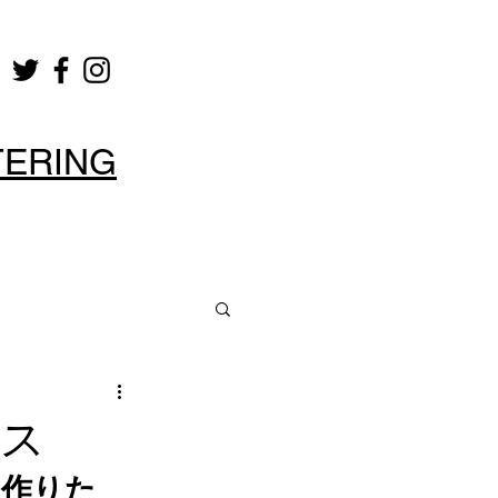
TERING
ビス
け作りた