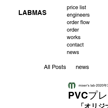
price list
LABMAS
engineers
order flow
order
works
contact
news
All Posts
news
mixer's lab
2020年
PVCプ
「オリジ