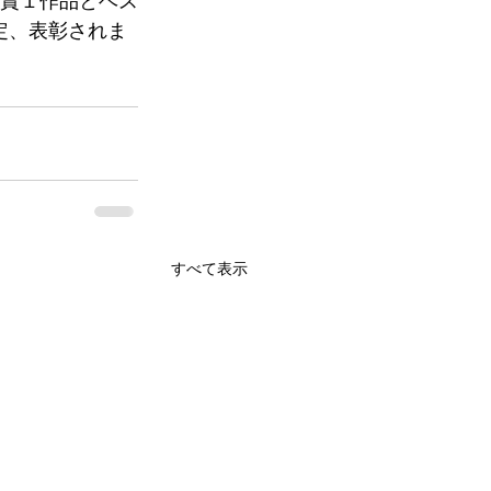
別賞１作品とベス
定、表彰されま
すべて表示