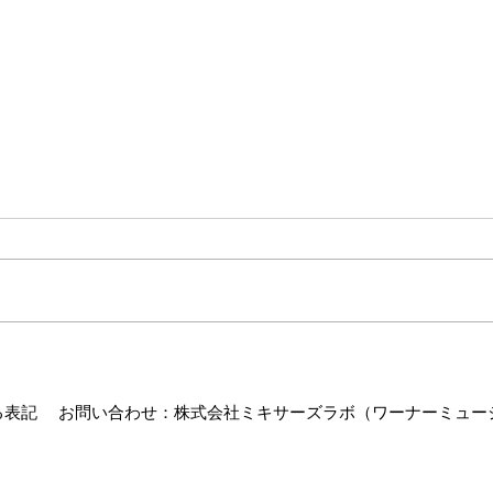
カッ
～ カッティングからプレスま
で ～
る表記
お問い合わせ
：株式会社ミキサーズラボ​（ワーナーミュージック