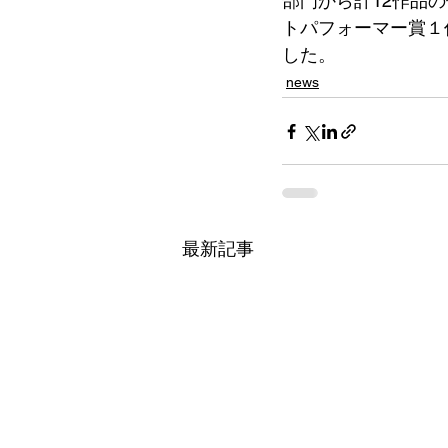
部門から計12作品
トパフォーマー賞１
した。 
news
最新記事