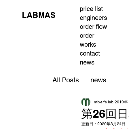
price list
LABMAS
engineers
order flow
order
works
contact
news
All Posts
news
mixer's lab
2019年
第26回
更新日：
2020年3月24日