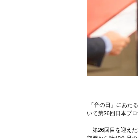
 「音の日」にあたる12月6日(金) 、半蔵門・TOKYO FM ホールにて開催された授賞式にお
いて第26回日本プ
　第26回目を迎え