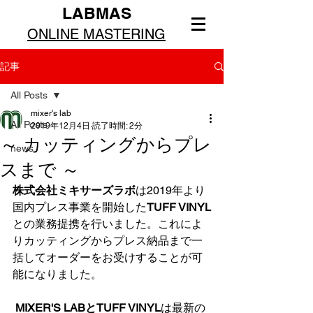
LABMAS
ONLINE MASTERING
記事
All Posts
mixer's lab
All Posts
2019年12月4日
読了時間: 2分
～ カッティングからプレ
news
スまで ～
株式会社ミキサーズラボ
は2019年より
国内プレス事業を開始した
TUFF VINYL
との業務提携を行いました。これによ
りカッティングからプレス納品まで一
括してオーダーをお受けすることが可
能になりました。 
 MIXER'S LABとTUFF VINYL
は最新の