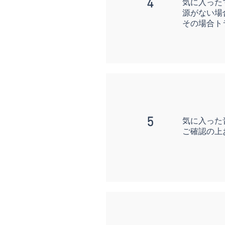
4
気に入った
源がない場
その場合ト
5
気に入った
ご確認の上