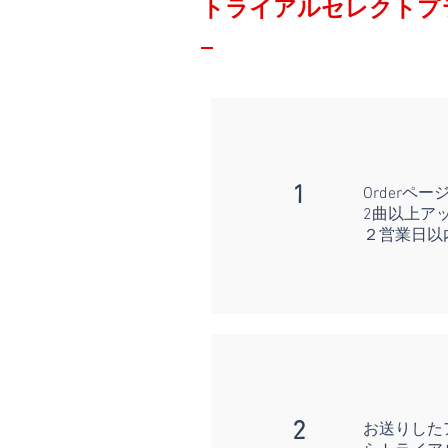
トライアルセレクトプ
1
Order
2曲以上ア
２営業日以
2
お送りした