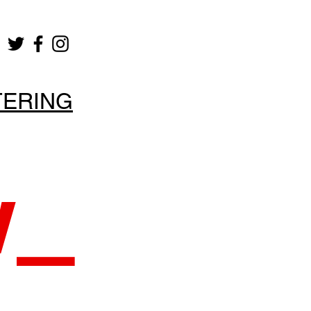
TERING
w
_