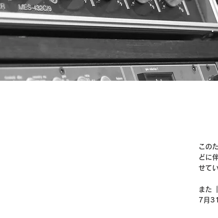
この
どに
せて
また『
7月